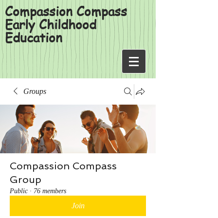
Compassion Compass
Early Childhood
Education
Groups
Compassion Compass
Group
Public
·
76 members
Join