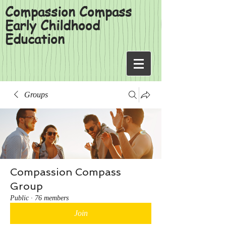
Compassion Compass
Early Childhood
Education
Groups
Compassion Compass
Group
Public
·
76 members
Join