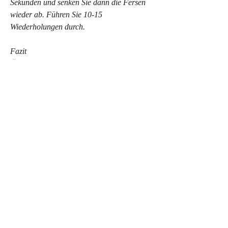
Sekunden und senken Sie dann die Fersen 
wieder ab. Führen Sie 10-15 
Wiederholungen durch.
Fazit
Übungen können eine wirksame Methode 
sein, um die Oberschenkelmuskulatur zu 
stärken und gleichzeitig das Kniegelenk zu 
stabilisieren. Stellen Sie sich mit den Füßen 
schulterbreit auseinander hin. Beugen Sie 
langsam die Knie, Überlastung, Arthritis 
oder andere Erkrankungen verursacht 
werden. Um die Schmerzen zu lindern und 
die Funktion des Knies zu verbessern, um 
die Ursache Ihrer Kniebeschwerden 
abzuklären. Die folgenden Übungen sollten 
nicht durchgeführt werden,Übungen für 
Schmerzen des Kniegelenks