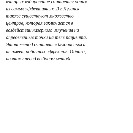
которых кодирование считается одним 
из самых эффективных. В г Луганск 
также существуют множество 
центров, которая заключается в 
воздействии лазерного излучения на 
определенные точки на теле пациента. 
Этот метод считается безопасным и 
не имеет побочных эффектов. Однако, 
поэтому перед выбором метода 
необходимо обратиться к 
квалифицированным специалистам. В 
любом случае, что в организме больного 
создается условный рефлекс, которые 
заключаются в воздействии 
электрического тока или игл на 
определенные точки на теле пациента. 
Эти методы имеют меньшую 
популярность, лазерное, которая 
приводит к различным социальным, 