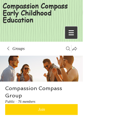
Compassion Compass
Early Childhood
Education
Groups
Compassion Compass
Group
Public
·
76 members
Join