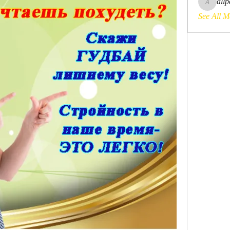
all
allpanele
See All M