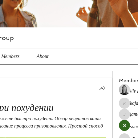
roup
Members
About
Member
lily
kaj
ри похудении
kajal116
jam
jamesfro
ожете быстро похудеть. Обзор рецептов каши 
писание процесса приготовления. Простой способ 
son