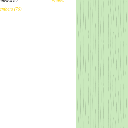
panelexch2
Follow
xch2
embers (76)