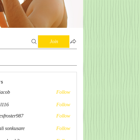
Join
s
 jacob
Follow
al116
Follow
esfroster987
Follow
ster987
ali sonkusare
Follow