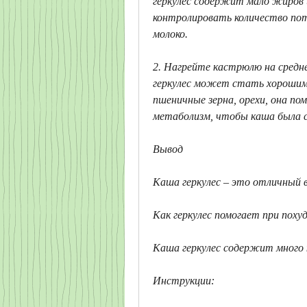
геркулес содержит мало жиров и
контролировать количество потр
молоко.
2. Нагрейте кастрюлю на средн
геркулес может стать хорошим п
пшеничные зерна, орехи, она по
метаболизм, чтобы каша была с
Вывод
Каша геркулес – это отличный в
Как геркулес помогает при поху
Каша геркулес содержит много 
Инструкции: