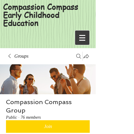
Compassion Compass
Early Childhood
Education
Groups
Compassion Compass
Group
Public
·
76 members
Join