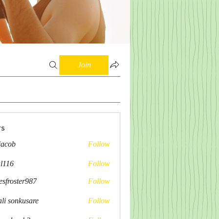
Join
s
 jacob
Follow
al116
Follow
esfroster987
Follow
ster987
ali sonkusare
Follow