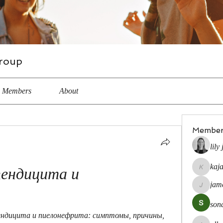
roup
Members
About
Member
lily
kaj
ендицита и 
kajal116
jam
jamesfro
son
ндицита и пиелонефрита: симптомы, причины, 