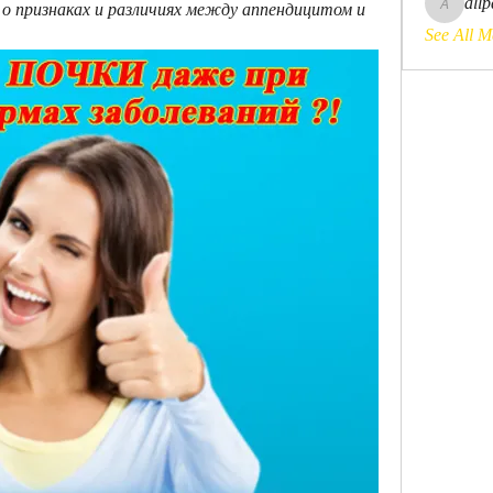
all
 о признаках и различиях между аппендицитом и 
allpanele
See All M