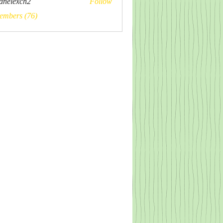
panelexch2
Follow
xch2
embers (76)