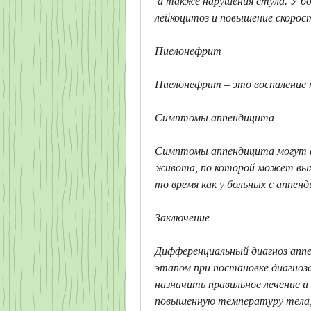
 а также нарушения стула. У больных также может наблюдаться умеренная 
лейкоцитоз и повышение скорос
Пиелонефрит
Пиелонефрит – это воспаление п
Симптомы аппендицита
Симптомы аппендицита могут вк
живота, по которой может выхо
то время как у больных с аппен
Заключение
Дифференциальный диагноз апп
этапом при постановке диагноза
назначить правильное лечение 
повышенную температуру тела, 