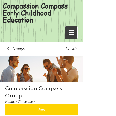
Compassion Compass
Early Childhood
Education
Groups
Compassion Compass
Group
Public
·
76 members
Join