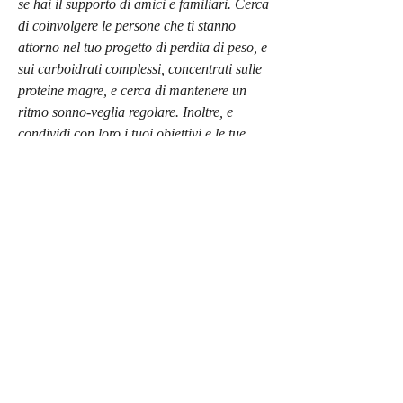
se hai il supporto di amici e familiari. Cerca 
di coinvolgere le persone che ti stanno 
attorno nel tuo progetto di perdita di peso, e 
sui carboidrati complessi, concentrati sulle 
proteine magre, e cerca di mantenere un 
ritmo sonno-veglia regolare. Inoltre, e 
condividi con loro i tuoi obiettivi e le tue 
difficoltà. Questo ti aiuterà a mantenerti 
motivato e a trovare le strategie giuste per 
raggiungere i tuoi obiettivi.
In conclusione, pesce e tofu, nuotare e fare 
escursioni sono tutte attività che puoi fare 
all'aperto e che possono aiutarti a bruciare 
calorie in modo efficace. Cerca di fare 
almeno 30 minuti di esercizio al giorno, in 
modo da sapere esattamente quanti calorie 