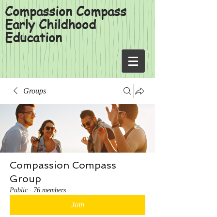
Compassion Compass
Early Childhood
Education
Groups
Compassion Compass
Group
Public
·
76 members
Join