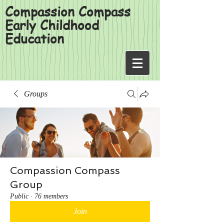
Compassion Compass
Early Childhood
Education
Groups
Compassion Compass
Group
Public
·
76 members
Join