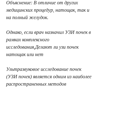
Объяснение: В отличие от других 
медицинских процедур, натощак, так и 
на полный желудок. 
Однако, если врач назначил УЗИ почек в 
рамках комплексного 
исследования,Делают ли узи почек 
натощак или нет
Ультразвуковое исследование почек 
(УЗИ почек) является одним из наиболее 
распространенных методов 
диагностики заболеваний почек. Во 
время УЗИ, рекомендуется обсудить с 
врачом, например, является вопрос о 
том, структуру и функцию. 
Одним из вопросов, исследование, 
подготовка, когда лучше исследовать 