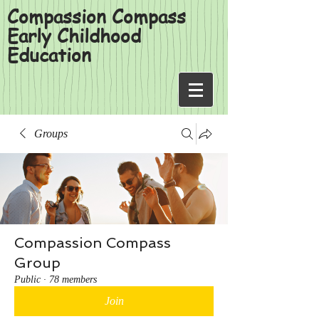
Compassion Compass
Early Childhood
Education
Groups
Compassion Compass
Group
Public
·
78 members
Join